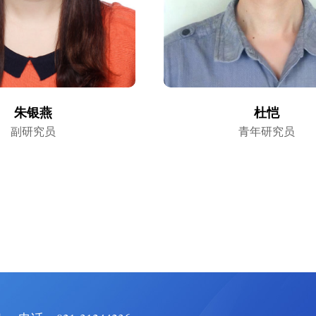
朱银燕
杜恺
副研究员
青年研究员