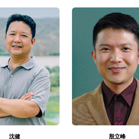
沈健
殷立峰