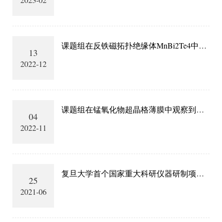
课题组在反铁磁拓扑绝缘体MnBi2Te4中观
13
察到拓扑边界态
2022-12
课题组在锰氧化物超晶格薄膜中观察到局
04
域应力调控的电子相分离
2022-11
复旦大学首个国家重大科研仪器研制项目
25
顺利验收
2021-06